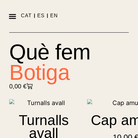
CAT
ES
EN
Mas de la Sabatera
Què fem
Botiga
0,00
€
Turnalls
Cap am
avall
10,00