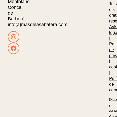
Montblanc
Tots
Conca
els
de
dret
Barberà
rese
info(a)masdelasabatera.com
Aví
lega
|
Polí
de
priv
i
coo
|
Polí
de
com
Diss
i
dese
Clar