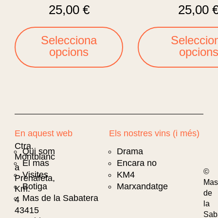
25,00
€
25,00
Selecciona
Seleccio
opcions
opcion
En aquest web
Els nostres vins (i més)
Ctra.
Qui som
Drama
Montblanc
El mas
Encara no
a
©
Visites
KM4
Prenafeta,
Mas
Botiga
Marxandatge
Km.
de
Mas de la Sabatera
4
la
43415
Sab