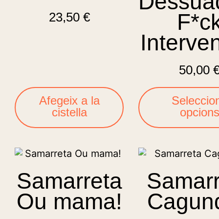
Dessua
F*c
23,50
€
Interve
50,00
Afegeix a la
Seleccio
cistella
opcion
Samarreta
Samarr
Ou mama!
Cagun