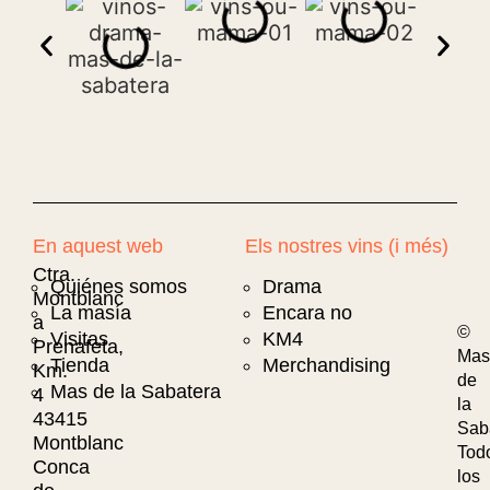
En aquest web
Els nostres vins (i més)
Ctra.
Quiénes somos
Drama
Montblanc
La masía
Encara no
a
©
Visitas
KM4
Prenafeta,
Mas
Tienda
Merchandising
Km.
de
Mas de la Sabatera
4
la
43415
Sab
Montblanc
Tod
Conca
los